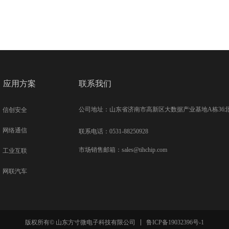
应用方案
联系我们
公司地址：山东省济南市高新区大数据产业基地A栋36
信创安全
网络通信
联系电话：0531-88250928
市场销售邮箱：sales@tihchip.com
工业互联
网联汽车
鲁ICP备19032396号-1
版权所有© 山东方寸微电子科技有限公司