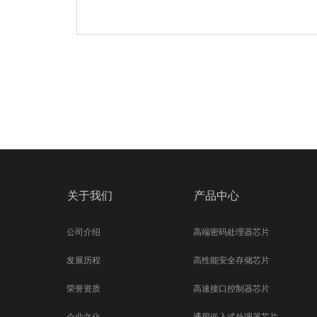
关于我们
产品中心
公司介绍
高端密码处理器芯片
发展历程
高性能安全存储芯片
荣誉资质
高速接口控制器芯片