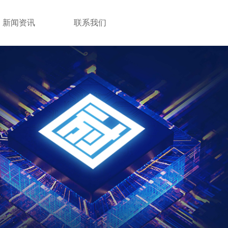
新闻资讯
联系我们