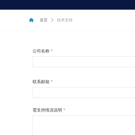
낀
首页
技术支持
ꄲ
公司名称
*
联系邮箱
*
需支持情况说明
*