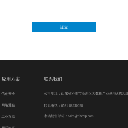
提交
应用方案
联系我们
公司地址：山东省济南市高新区大数据产业基地A栋36
信创安全
网络通信
联系电话：0531-88250928
市场销售邮箱：sales@tihchip.com
工业互联