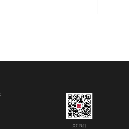
北
关注我们